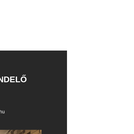
NDELŐ
.hu