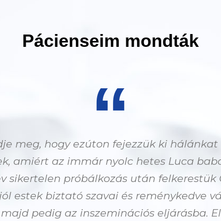
Pácienseim mondták
“
e meg, hogy ezúton fejezzük ki hálánka
k, amiért az immár nyolc hetes Luca baba 
 sikertelen próbálkozás után felkerestük 
ól estek biztató szavai és reménykedve v
, majd pedig az inszeminációs eljárásba. 