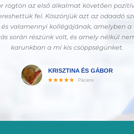
r rögtön az első alkalmat követően pozitív
reshettük fel. Köszönjük azt az odaadó s
 és valamennyi kollégájának, amelyben a v
ás során részünk volt, és amely nélkül ne
karunkban a mi kis csöppségünket.
KRISZTINA ÉS GÁBOR
Páciens