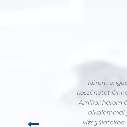
Kérem engedj
köszönetet Önne
Amikor három év
alkalommal j
vizsgálatokba