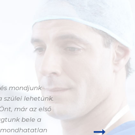
t és mondjunk
Nem is tudom, hogy 
szülei lehetünk.
01. 01-én reggel 9-k
Önt, már az első
miattunk a kliniká
ágtunk bele a
egy kisbabához. Cso
Elmondhatatlan
mindig minden körü