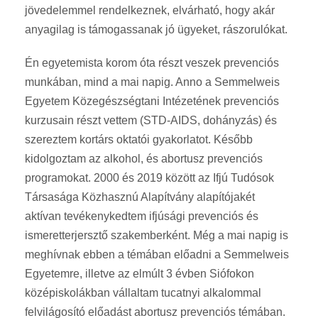
jövedelemmel rendelkeznek, elvárható, hogy akár
anyagilag is támogassanak jó ügyeket, rászorulókat.
Én egyetemista korom óta részt veszek prevenciós
munkában, mind a mai napig. Anno a Semmelweis
Egyetem Közegészségtani Intézetének prevenciós
kurzusain részt vettem (STD-AIDS, dohányzás) és
szereztem kortárs oktatói gyakorlatot. Később
kidolgoztam az alkohol, és abortusz prevenciós
programokat. 2000 és 2019 között az Ifjú Tudósok
Társasága Közhasznú Alapítvány alapítójakét
aktívan tevékenykedtem ifjúsági prevenciós és
ismeretterjersztő szakemberként. Még a mai napig is
meghívnak ebben a témában előadni a Semmelweis
Egyetemre, illetve az elmúlt 3 évben Siófokon
középiskolákban vállaltam tucatnyi alkalommal
felvilágosító előadást abortusz prevenciós témában.