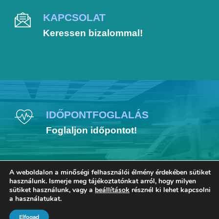
KAPCSOLAT
Keressen bizalommal!
IDŐPONTFOGLALÁS
Foglaljon időpontot!
A weboldalon a minőségi felhasználói élmény érdekében sütiket
használunk. Ismerje meg tájékoztatónkat arról, hogy milyen
sütiket használunk, vagy a
beállítások
résznél ki lehet kapcsolni
a használatukat.
COPYRIGHT 2021 DR. TIMMERMANN
GÁBOR, ALL RIGHT RESERVED
Elfogad