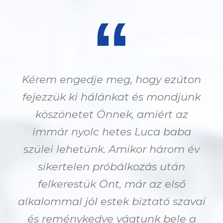
“
Kérem engedje meg, hogy ezúton
fejezzük ki hálánkat és mondjunk
köszönetet Önnek, amiért az
immár nyolc hetes Luca baba
szülei lehetünk. Amikor három év
sikertelen próbálkozás után
felkerestük Önt, már az első
alkalommal jól estek biztató szavai
és reménykedve vágtunk bele a