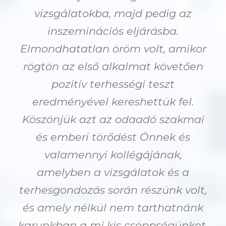
vizsgálatokba, majd pedig az
inszeminációs eljárásba.
Elmondhatatlan öröm volt, amikor
rögtön az első alkalmat követően
pozitív terhességi teszt
eredményével kereshettük fel.
Köszönjük azt az odaadó szakmai
és emberi törődést Önnek és
valamennyi kollégájának,
amelyben a vizsgálatok és a
terhesgondozás során részünk volt,
és amely nélkül nem tarthatnánk
karunkban a mi kis csöppségünket.