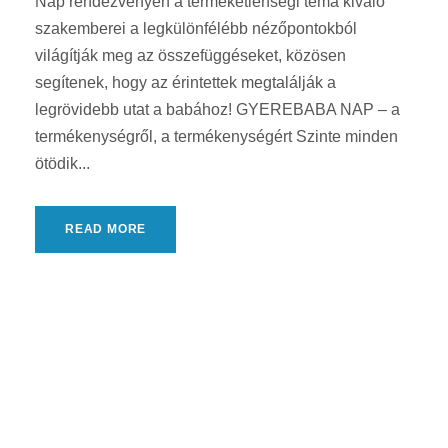
Nap rendezvényén a terméketlenségi téma kiváló
szakemberei a legkülönfélébb nézőpontokból
világítják meg az összefüggéseket, közösen
segítenek, hogy az érintettek megtalálják a
legrövidebb utat a babához! GYEREBABA NAP – a
termékenységről, a termékenységért Szinte minden
ötödik...
READ MORE