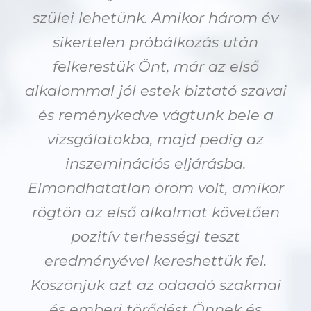
szülei lehetünk. Amikor három év
sikertelen próbálkozás után
felkerestük Önt, már az első
alkalommal jól estek biztató szavai
és reménykedve vágtunk bele a
vizsgálatokba, majd pedig az
inszeminációs eljárásba.
Elmondhatatlan öröm volt, amikor
rögtön az első alkalmat követően
pozitív terhességi teszt
eredményével kereshettük fel.
Köszönjük azt az odaadó szakmai
és emberi törődést Önnek és