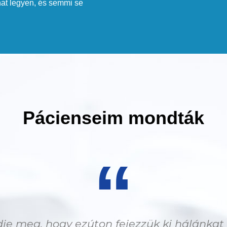
nat legyen, és semmi se
Pácienseim mondták
“
e meg, hogy ezúton fejezzük ki hálánka