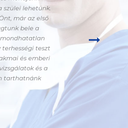
szülei lehetünk.
01. 01-én reggel 9-k
Önt, már az első
miattunk a kliniká
ágtunk bele a
egy kisbabához. Cso
Elmondhatatlan
mindig minden körü
 terhességi teszt
épp nem ér rá
zakmai és emberi
megnyugtató ér
izsgálatok és a
rohangáltunk az évek 
m tarthatnánk