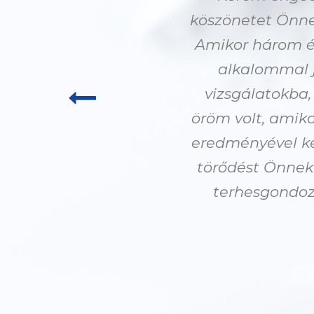
köszönetet Önne
Amikor három év
alkalommal j
vizsgálatokba
öröm volt, amiko
eredményével ke
törődést Önnek
terhesgondoz