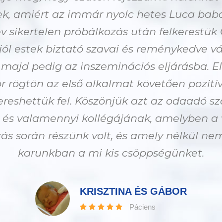
k, amiért az immár nyolc hetes Luca baba 
 sikertelen próbálkozás után felkerestük 
ól estek biztató szavai és reménykedve v
, majd pedig az inszeminációs eljárásba. 
r rögtön az első alkalmat követően pozitív
reshettük fel. Köszönjük azt az odaadó s
 és valamennyi kollégájának, amelyben a v
ás során részünk volt, és amely nélkül ne
karunkban a mi kis csöppségünket.
KRISZTINA ÉS GÁBOR
Páciens