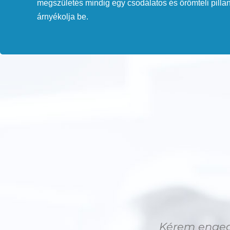
megszületés mindig egy csodálatos és örömteli pilla
árnyékolja be.
Kérem engedj