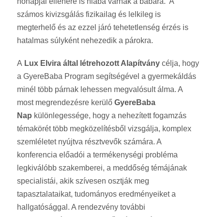
hónapjai ellenére is hiába várnak a babára. A
számos kivizsgálás fizikailag és lelkileg is
megterhelő és az ezzel járó tehetetlenség érzés is
hatalmas súlyként nehezedik a párokra.
A
Lux Elvira által létrehozott Alapítvány
célja, hogy
a GyereBaba Program segítségével a gyermekáldás
minél több párnak lehessen megvalósult álma. A
most megrendezésre kerülő
GyereBaba
Nap
különlegessége, hogy a nehezített fogamzás
témakörét több megközelítésből vizsgálja, komplex
szemléletet nyújtva résztvevők számára. A
konferencia előadói a termékenységi probléma
legkiválóbb szakemberei, a meddőség témájának
specialistái, akik szívesen osztják meg
tapasztalataikat, tudományos eredményeiket a
hallgatósággal. A rendezvény további