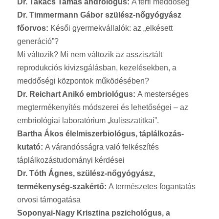
Dr. Takács Tamás andrológus:
A férfi meddőség
Dr. Timmermann Gábor szülész-nőgyógyász
főorvos:
Késői gyermekvállalók: az „elkésett
generáció”?
Mi változik? Mi nem változik az asszisztált
reprodukciós kivizsgálásban, kezelésekben, a
meddőségi központok működésében?
Dr. Reichart Anikó embriológus:
A mesterséges
megtermékenyítés módszerei és lehetőségei – az
embriológiai laboratórium „kulisszatitkai”.
Bartha Ákos élelmiszerbiológus, táplálkozás-
kutató:
A várandósságra való felkészítés
táplálkozástudományi kérdései
Dr. Tóth Ágnes, szülész-nőgyógyász,
termékenység-szakértő:
A természetes fogantatás
orvosi támogatása
Soponyai-Nagy Krisztina pszichológus, a