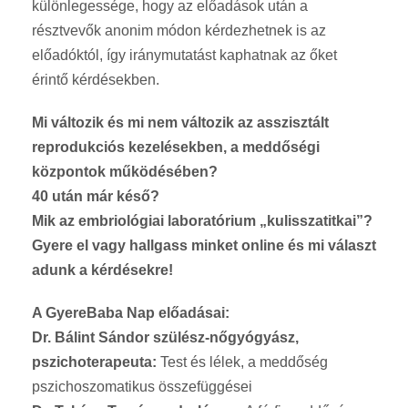
különlegessége, hogy az előadások után a
résztvevők anonim módon kérdezhetnek is az
előadóktól, így iránymutatást kaphatnak az őket
érintő kérdésekben.
Mi változik és mi nem változik az asszisztált
reprodukciós kezelésekben, a meddőségi
központok működésében?
40 után már késő?
Mik az embriológiai laboratórium „kulisszatitkai”?
Gyere el vagy hallgass minket online és mi választ
adunk a kérdésekre!
A GyereBaba Nap előadásai:
Dr. Bálint Sándor szülész-nőgyógyász,
pszichoterapeuta:
Test és lélek, a meddőség
pszichoszomatikus összefüggései