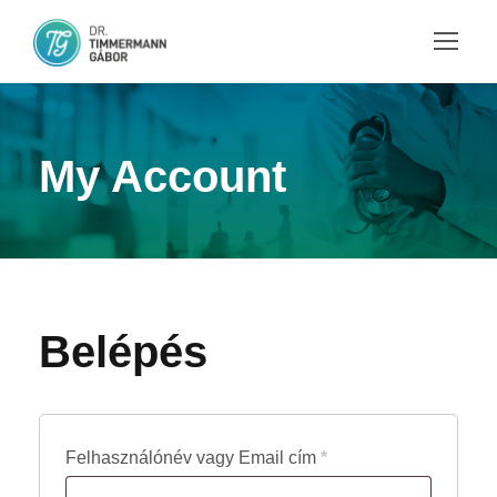
My Account
Belépés
K
Felhasználónév vagy Email cím
*
ö