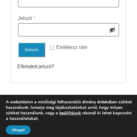
t
K
Jelszó
*
e
ö
l
t
e
e
Emlékezz rám
z
Belépés
l
ő
Elfelejtett jelszó?
e
z
ő
A weboldalon a minőségi felhasználói élmény érdekében sütiket
használunk. Ismerje meg tájékoztatónkat arról, hogy milyen
sütiket használunk, vagy a
beállítások
résznél ki lehet kapcsolni
a használatukat.
COPYRIGHT 2021 DR. TIMMERMANN
GÁBOR, ALL RIGHT RESERVED
Elfogad