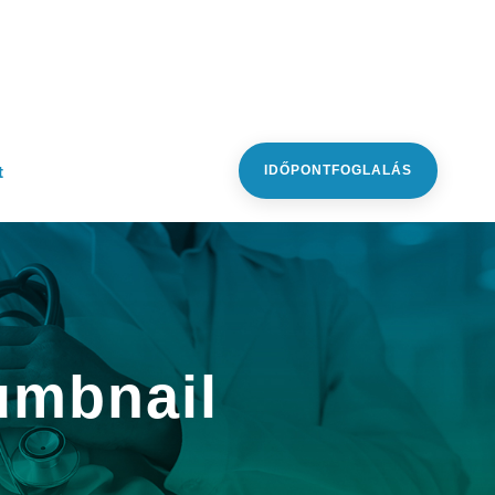
t
IDŐPONTFOGLALÁS
humbnail