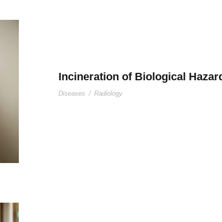
Incineration of Biological Haza
Diseases
/
Radiology