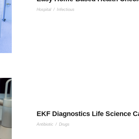
Hospital
/
Infectious
EKF Diagnostics Life Science Ca
Antibiotic
/
Drugs