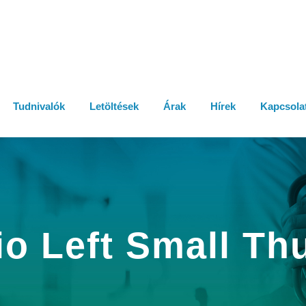
Tudnivalók
Letöltések
Árak
Hírek
Kapcsola
io Left Small T