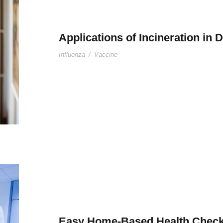
Applications of Incineration in 
Influenza
/
Vaccine
Easy Home-Based Health Check