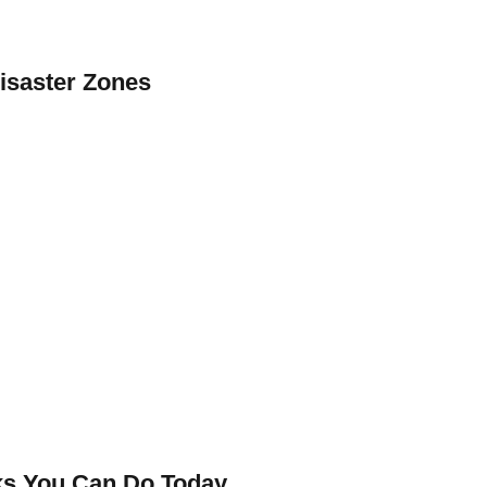
Disaster Zones
s You Can Do Today