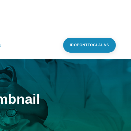
t
IDŐPONTFOGLALÁS
mbnail