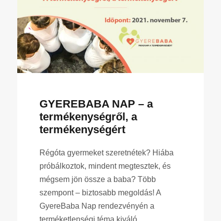
GYEREBABA NAP – a
termékenységről, a
termékenységért
Régóta gyermeket szeretnétek? Hiába
próbálkoztok, mindent megtesztek, és
mégsem jön össze a baba? Több
szempont – biztosabb megoldás! A
GyereBaba Nap rendezvényén a
terméketlenségi téma kiváló