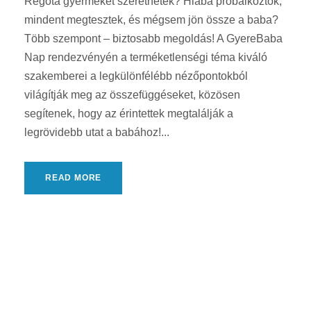
Régóta gyermeket szeretnétek? Hiába próbálkoztok,
mindent megtesztek, és mégsem jön össze a baba?
Több szempont – biztosabb megoldás! A GyereBaba
Nap rendezvényén a terméketlenségi téma kiváló
szakemberei a legkülönfélébb nézőpontokból
világítják meg az összefüggéseket, közösen
segítenek, hogy az érintettek megtalálják a
legrövidebb utat a babához!...
READ MORE